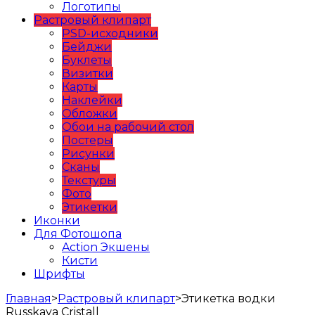
Логотипы
Растровый клипарт
PSD-исходники
Бейджи
Буклеты
Визитки
Карты
Наклейки
Обложки
Обои на рабочий стол
Постеры
Рисунки
Сканы
Текстуры
Фото
Этикетки
Иконки
Для Фотошопа
Action Экшены
Кисти
Шрифты
Главная
>
Растровый клипарт
>
Этикетка водки
Russkaya Cristall