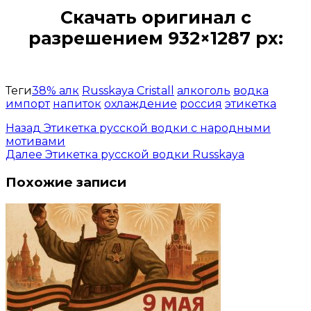
Скачать оригинал с
разрешением 932×1287 px:
Открыть доступ за 99 руб.
Теги
38% алк
Russkaya Cristall
алкоголь
водка
импорт
напиток
охлаждение
россия
этикетка
Назад
Этикетка русской водки с народными
мотивами
Далее
Этикетка русской водки Russkaya
Похожие записи