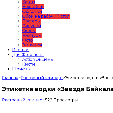
Карты
Наклейки
Обложки
Обои на рабочий стол
Постеры
Рисунки
Сканы
Текстуры
Фото
Этикетки
Иконки
Для Фотошопа
Action Экшены
Кисти
Шрифты
Главная
>
Растровый клипарт
>
Этикетка водки «Звез
Этикетка водки «Звезда Байкал
Растровый клипарт
522 Просмотры