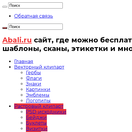
Обратная связь
Abali.ru
сайт, где можно бесплат
шаблоны, сканы, этикетки и мн
Главная
Векторный клипарт
Гербы
Флаги
Знаки
Картинки
Эмблемы
Логотипы
Растровый клипарт
PSD-исходники
Бейджи
Буклеты
Визитки