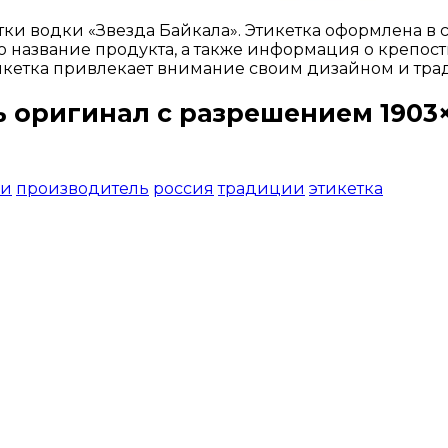
ки водки «Звезда Байкала». Этикетка оформлена в 
 название продукта, а также информация о крепости
икетка привлекает внимание своим дизайном и тр
ь оригинал с разрешением 1903×1
Открыть доступ за 99 руб.
ки
производитель
россия
традиции
этикетка