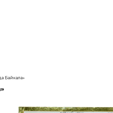
да Байкала»
а»