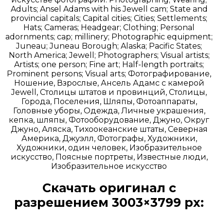
Adults; Ansel Adams with his Jewell cam; State and
provincial capitals; Capital cities; Cities; Settlements;
Hats; Cameras; Headgear; Clothing; Personal
adornments; cap; millinery; Photographic equipment;
Juneau; Juneau Borough; Alaska; Pacific States;
North America; Jewell; Photographers; Visual artists;
Artists; one person; Fine art; Half-length portraits;
Prominent persons; Visual arts; Фотографирование,
Ношение, Взрослые, Ансель Адамс с камерой
Jewell, Столицы штатов и провинций, Столицы,
Города, Поселения, Шляпы, Фотоаппараты,
Головные уборы, Одежда, Личные украшения,
кепка, шляпы, Фотооборудование, Джуно, Округ
Джуно, Аляска, Тихоокеанские штаты, Северная
Америка, Джуэлл, Фотографы, Художники,
Художники, один человек, Изобразительное
искусство, Поясные портреты, Известные люди,
Изобразительное искусство
Скачать оригинал с
разрешением 3003×3799 px:
Открыть доступ за 99 руб.