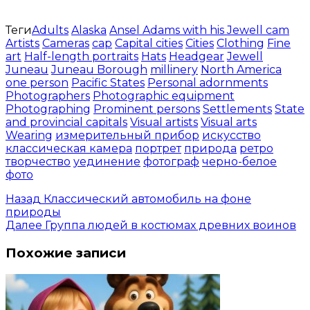
Теги
Adults
Alaska
Ansel Adams with his Jewell cam
Artists
Cameras
cap
Capital cities
Cities
Clothing
Fine
art
Half-length portraits
Hats
Headgear
Jewell
Juneau
Juneau Borough
millinery
North America
one person
Pacific States
Personal adornments
Photographers
Photographic equipment
Photographing
Prominent persons
Settlements
State
and provincial capitals
Visual artists
Visual arts
Wearing
измерительный прибор
искусство
классическая камера
портрет
природа
ретро
творчество
уединение
фотограф
черно-белое
фото
Назад
Классический автомобиль на фоне
природы
Далее
Группа людей в костюмах древних воинов
Похожие записи