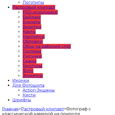
Логотипы
Растровый клипарт
PSD-исходники
Бейджи
Буклеты
Визитки
Карты
Наклейки
Обложки
Обои на рабочий стол
Постеры
Рисунки
Сканы
Текстуры
Фото
Этикетки
Иконки
Для Фотошопа
Action Экшены
Кисти
Шрифты
Главная
>
Растровый клипарт
>
Фотограф с
классической камерой на природе