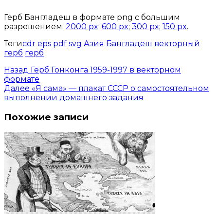
Герб Бангладеш в формате png с большим
разрешением:
2000 px
;
600 px
;
300 px
;
150 px
.
Теги
cdr
eps
pdf
svg
Азия
Бангладеш
векторный
герб
герб
Назад
Герб Гонконга 1959-1997 в векторном
формате
Далее
«Я сама» — плакат СССР о самостоятельном
выполнении домашнего задания
Похожие записи