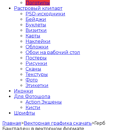
Логотипы
Растровый клипарт
PSD-исходники
Бейджи
Буклеты
Визитки
Карты
Наклейки
Обложки
Обои на рабочий стол
Постеры
Рисунки
Сканы
Текстуры
Фото
Этикетки
Иконки
Для Фотошопа
Action Экшены
Кисти
Шрифты
Главная
>
Векторная графика скачать
>
Герб
Бангладеш в векторном формате