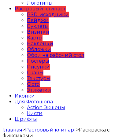
Логотипы
Растровый клипарт
PSD-исходники
Бейджи
Буклеты
Визитки
Карты
Наклейки
Обложки
Обои на рабочий стол
Постеры
Рисунки
Сканы
Текстуры
Фото
Этикетки
Иконки
Для Фотошопа
Action Экшены
Кисти
Шрифты
Главная
>
Растровый клипарт
>
Раскраска с
фиксиками