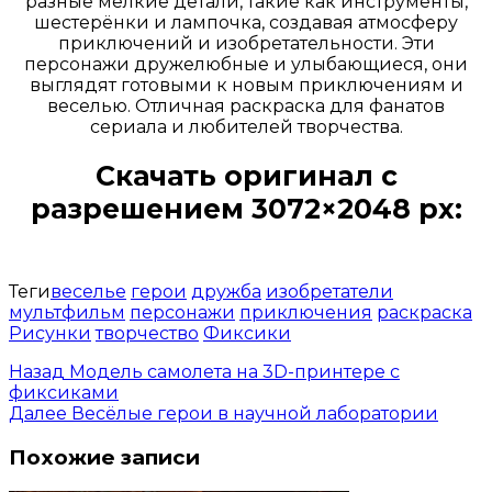
разные мелкие детали, такие как инструменты,
шестерёнки и лампочка, создавая атмосферу
приключений и изобретательности. Эти
персонажи дружелюбные и улыбающиеся, они
выглядят готовыми к новым приключениям и
веселью. Отличная раскраска для фанатов
сериала и любителей творчества.
Скачать оригинал с
разрешением 3072×2048 px:
Открыть доступ за 99 руб.
Теги
веселье
герои
дружба
изобретатели
мультфильм
персонажи
приключения
раскраска
Рисунки
творчество
Фиксики
Назад
Модель самолета на 3D-принтере с
фиксиками
Далее
Весёлые герои в научной лаборатории
Похожие записи