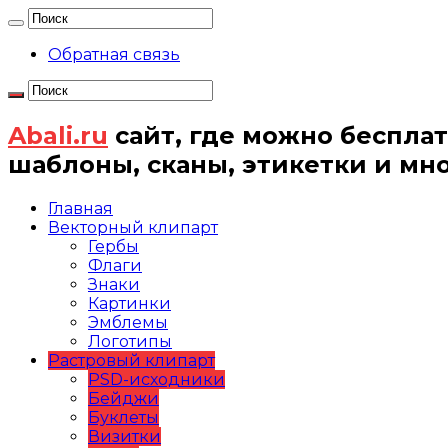
Обратная связь
Abali.ru
сайт, где можно бесплат
шаблоны, сканы, этикетки и мн
Главная
Векторный клипарт
Гербы
Флаги
Знаки
Картинки
Эмблемы
Логотипы
Растровый клипарт
PSD-исходники
Бейджи
Буклеты
Визитки