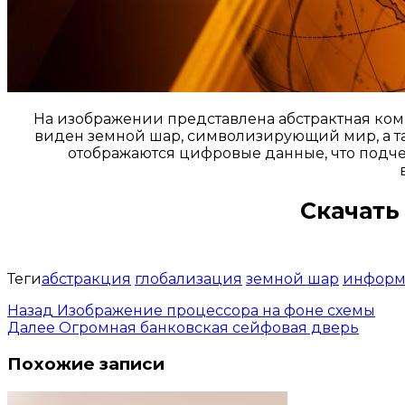
На изображении представлена абстрактная комп
виден земной шар, символизирующий мир, а та
отображаются цифровые данные, что подч
Скачать
Теги
абстракция
глобализация
земной шар
информ
Назад
Изображение процессора на фоне схемы
Далее
Огромная банковская сейфовая дверь
Похожие записи