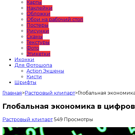
Карты
Наклейки
Обложки
Обои на рабочий стол
Постеры
Рисунки
Сканы
Текстуры
Фото
Этикетки
Иконки
Для Фотошопа
Action Экшены
Кисти
Шрифты
Главная
>
Растровый клипарт
>
Глобальная экономик
Глобальная экономика в цифро
Растровый клипарт
549 Просмотры