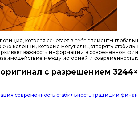
озиция, которая сочетает в себе элементы глобал
кже колонны, которые могут олицетворять стабильн
еркивает важность информации в современном фина
взаимодействие между историей и современностью
 оригинал с разрешением 3244×
Открыть доступ за 99 руб.
ация
современность
стабильность
традиции
финан