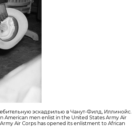
ребительную эскадрилью в Чанут-Филд, Иллинойс.
merican men enlist in the United States Army Air
e Army Air Corps has opened its enlistment to African