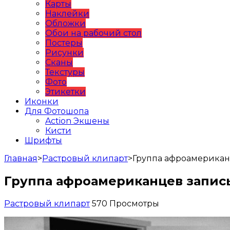
Карты
Наклейки
Обложки
Обои на рабочий стол
Постеры
Рисунки
Сканы
Текстуры
Фото
Этикетки
Иконки
Для Фотошопа
Action Экшены
Кисти
Шрифты
Главная
>
Растровый клипарт
>
Группа афроамерикан
Группа афроамериканцев запис
Растровый клипарт
570 Просмотры