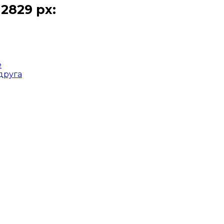
2829 px:
е
друга