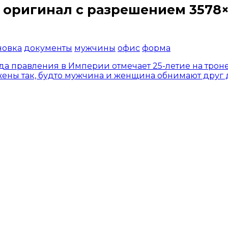
 оригинал с разрешением 3578×
Открыть доступ за 99 руб.
новка
документы
мужчины
офис
форма
да правления в Империи отмечает 25-летие на трон
жены так, будто мужчина и женщина обнимают друг 