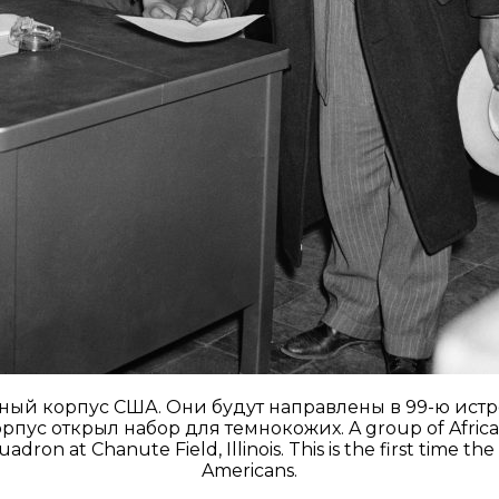
ный корпус США. Они будут направлены в 99-ю ист
с открыл набор для темнокожих. A group of African A
adron at Chanute Field, Illinois. This is the first time th
Americans.