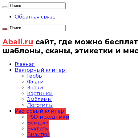
Обратная связь
Abali.ru
сайт, где можно бесплат
шаблоны, сканы, этикетки и мн
Главная
Векторный клипарт
Гербы
Флаги
Знаки
Картинки
Эмблемы
Логотипы
Растровый клипарт
PSD-исходники
Бейджи
Буклеты
Визитки