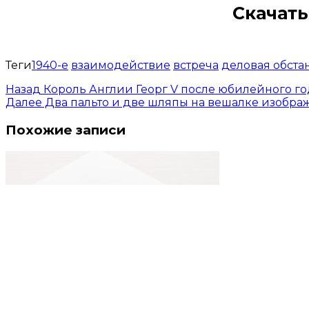
Скачать
Теги
1940-е
взаимодействие
встреча
деловая обста
Назад
Король Англии Георг V после юбилейного го
Далее
Два пальто и две шляпы на вешалке изобра
Похожие записи
Простая белая коробка на столе