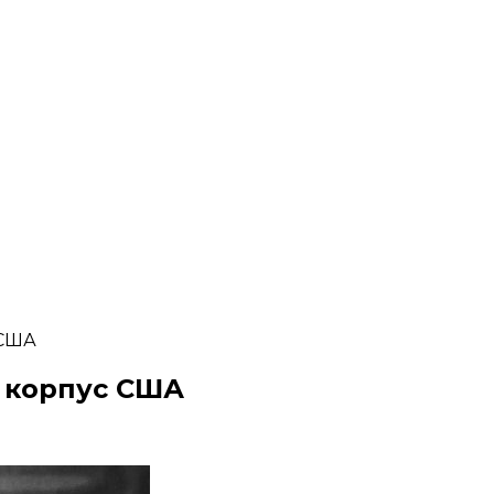
 США
 корпус США