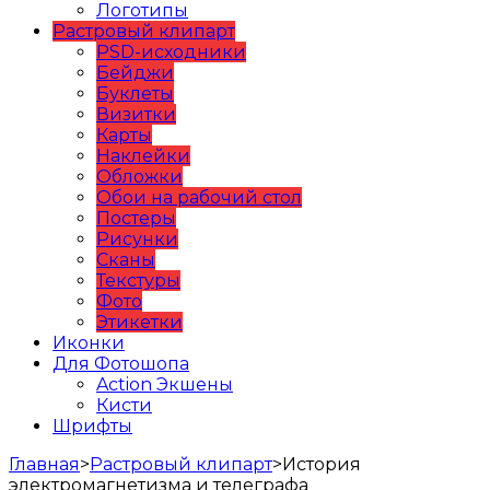
Логотипы
Растровый клипарт
PSD-исходники
Бейджи
Буклеты
Визитки
Карты
Наклейки
Обложки
Обои на рабочий стол
Постеры
Рисунки
Сканы
Текстуры
Фото
Этикетки
Иконки
Для Фотошопа
Action Экшены
Кисти
Шрифты
Главная
>
Растровый клипарт
>
История
электромагнетизма и телеграфа