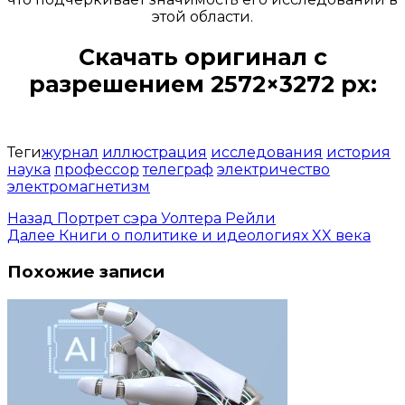
этой области.
Скачать оригинал с
разрешением 2572×3272 px:
Открыть доступ за 99 руб.
Теги
журнал
иллюстрация
исследования
история
наука
профессор
телеграф
электричество
электромагнетизм
Назад
Портрет сэра Уолтера Рейли
Далее
Книги о политике и идеологиях XX века
Похожие записи