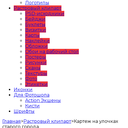
Логотипы
Растровый клипарт
PSD-исходники
Бейджи
Буклеты
Визитки
Карты
Наклейки
Обложки
Обои на рабочий стол
Постеры
Рисунки
Сканы
Текстуры
Фото
Этикетки
Иконки
Для Фотошопа
Action Экшены
Кисти
Шрифты
Главная
>
Растровый клипарт
>
Картеж на улочках
старого города