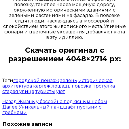
повозку, тянет ее через мощеную дорогу,
окруженную историческими зданиями с
зелеными растениями на фасадах. В повозке
сидят люди, наслаждаясь атмосферой и
спокойствием этого живописного места. Уличные
фонари и цветочные украшения добавляют уюта
в эту идиллию.
Скачать оригинал с
разрешением 4048×2714 px:
Открыть доступ за 99 руб.
Теги
городской пейзаж
зелень
историческая
архитектура
картеж
лошадь
повозка
прогулка
старая улица
туристы
уют
Назад
Жизнь у бассейна под ясным небом
Далее
Уникальный ландшафт пустыни с
гребнями
Похожие записи