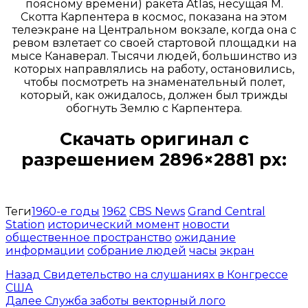
поясному времени) ракета Atlas, несущая М.
Скотта Карпентера в космос, показана на этом
телеэкране на Центральном вокзале, когда она с
ревом взлетает со своей стартовой площадки на
мысе Канаверал. Тысячи людей, большинство из
которых направлялись на работу, остановились,
чтобы посмотреть на знаменательный полет,
который, как ожидалось, должен был трижды
обогнуть Землю с Карпентера.
Скачать оригинал с
разрешением 2896×2881 px:
Открыть доступ за 99 руб.
Теги
1960-е годы
1962
CBS News
Grand Central
Station
исторический момент
новости
общественное пространство
ожидание
информации
собрание людей
часы
экран
Назад
Свидетельство на слушаниях в Конгрессе
США
Далее
Служба заботы векторный лого