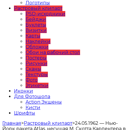
Логотипы
Растровый клипарт
PSD-исходники
Бейджи
Буклеты
Визитки
Карты
Наклейки
Обложки
Обои на рабочий стол
Постеры
Рисунки
Сканы
Текстуры
Фото
Этикетки
Иконки
Для Фотошопа
Action Экшены
Кисти
Шрифты
Главная
>
Растровый клипарт
>
24.05.1962 — Нью-
Йорк ракета Atlas, несущая М. Скотта Карпентера в