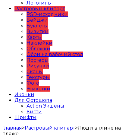
Логотипы
Растровый клипарт
PSD-исходники
Бейджи
Буклеты
Визитки
Карты
Наклейки
Обложки
Обои на рабочий стол
Постеры
Рисунки
Сканы
Текстуры
Фото
Этикетки
Иконки
Для Фотошопа
Action Экшены
Кисти
Шрифты
Главная
>
Растровый клипарт
>
Люди в глине на
пляже