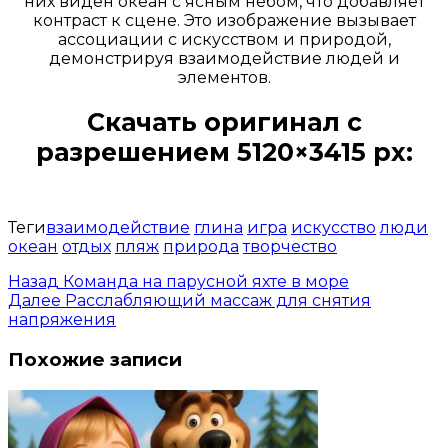
них виден океан с ясным небом, что добавляет
контраст к сцене. Это изображение вызывает
ассоциации с искусством и природой,
демонстрируя взаимодействие людей и
элементов.
Скачать оригинал с
разрешением 5120×3415 px:
Открыть доступ за 99 руб.
Теги
взаимодействие
глина
игра
искусство
люди
океан
отдых
пляж
природа
творчество
Назад
Команда на парусной яхте в море
Далее
Расслабляющий массаж для снятия
напряжения
Похожие записи