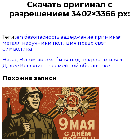
Скачать оригинал с
разрешением 3402×3366 px:
Открыть доступ за 99 руб.
Теги
ten
безопасность
задержание
криминал
металл
наручники
полиция
право
свет
символика
Назад
Взлом автомобиля под покровом ночи
Далее
Конфликт в семейной обстановке
Похожие записи