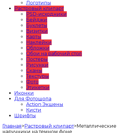
Логотипы
Растровый клипарт
PSD-исходники
Бейджи
Буклеты
Визитки
Карты
Наклейки
Обложки
Обои на рабочий стол
Постеры
Рисунки
Сканы
Текстуры
Фото
Этикетки
Иконки
Для Фотошопа
Action Экшены
Кисти
Шрифты
Главная
>
Растровый клипарт
>
Металлические
наручники на темном фоне