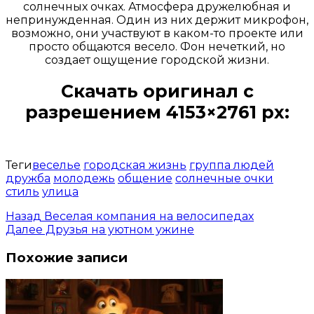
солнечных очках. Атмосфера дружелюбная и
непринужденная. Один из них держит микрофон,
возможно, они участвуют в каком-то проекте или
просто общаются весело. Фон нечеткий, но
создает ощущение городской жизни.
Скачать оригинал с
разрешением 4153×2761 px:
Открыть доступ за 99 руб.
Теги
веселье
городская жизнь
группа людей
дружба
молодежь
общение
солнечные очки
стиль
улица
Назад
Веселая компания на велосипедах
Далее
Друзья на уютном ужине
Похожие записи