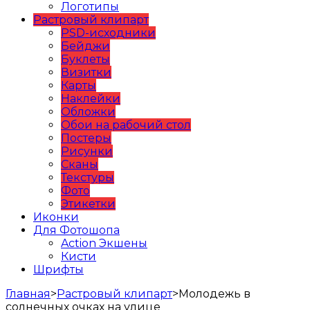
Логотипы
Растровый клипарт
PSD-исходники
Бейджи
Буклеты
Визитки
Карты
Наклейки
Обложки
Обои на рабочий стол
Постеры
Рисунки
Сканы
Текстуры
Фото
Этикетки
Иконки
Для Фотошопа
Action Экшены
Кисти
Шрифты
Главная
>
Растровый клипарт
>
Молодежь в
солнечных очках на улице