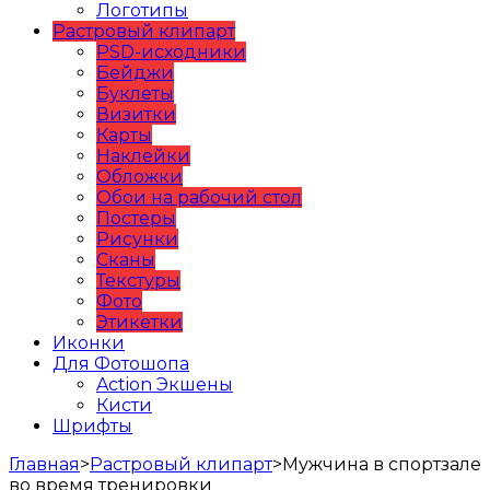
Логотипы
Растровый клипарт
PSD-исходники
Бейджи
Буклеты
Визитки
Карты
Наклейки
Обложки
Обои на рабочий стол
Постеры
Рисунки
Сканы
Текстуры
Фото
Этикетки
Иконки
Для Фотошопа
Action Экшены
Кисти
Шрифты
Главная
>
Растровый клипарт
>
Мужчина в спортзале
во время тренировки