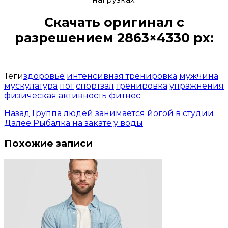
Скачать оригинал с
разрешением 2863×4330 px:
Открыть доступ за 99 руб.
Теги
здоровье
интенсивная тренировка
мужчина
мускулатура
пот
спортзал
тренировка
упражнения
физическая активность
фитнес
Назад
Группа людей занимается йогой в студии
Далее
Рыбалка на закате у воды
Похожие записи