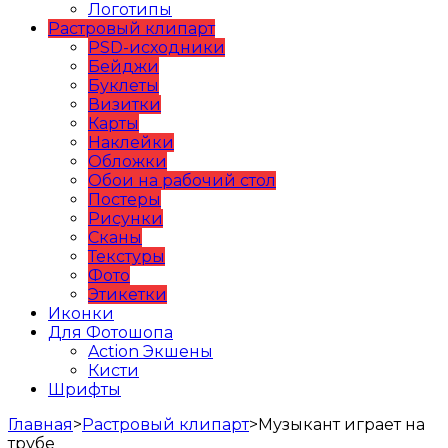
Логотипы
Растровый клипарт
PSD-исходники
Бейджи
Буклеты
Визитки
Карты
Наклейки
Обложки
Обои на рабочий стол
Постеры
Рисунки
Сканы
Текстуры
Фото
Этикетки
Иконки
Для Фотошопа
Action Экшены
Кисти
Шрифты
Главная
>
Растровый клипарт
>
Музыкант играет на
трубе