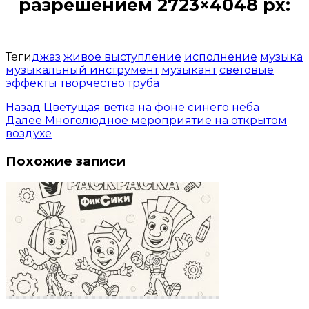
разрешением 2723×4048 px:
Открыть доступ за 99 руб.
Теги
джаз
живое выступление
исполнение
музыка
музыкальный инструмент
музыкант
световые
эффекты
творчество
труба
Назад
Цветущая ветка на фоне синего неба
Далее
Многолюдное мероприятие на открытом
воздухе
Похожие записи