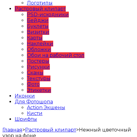
Логотипы
Растровый клипарт
PSD-исходники
Бейджи
Буклеты
Визитки
Карты
Наклейки
Обложки
Обои на рабочий стол
Постеры
Рисунки
Сканы
Текстуры
Фото
Этикетки
Иконки
Для Фотошопа
Action Экшены
Кисти
Шрифты
Главная
>
Растровый клипарт
>
Нежный цветочный
узор на фоне