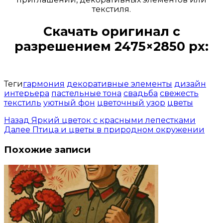
текстиля.
Скачать оригинал с
разрешением 2475×2850 px:
Открыть доступ за 99 руб.
Теги
гармония
декоративные элементы
дизайн
интерьера
пастельные тона
свадьба
свежесть
текстиль
уютный фон
цветочный узор
цветы
Назад
Яркий цветок с красными лепестками
Далее
Птица и цветы в природном окружении
Похожие записи