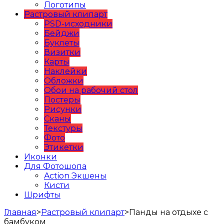
Логотипы
Растровый клипарт
PSD-исходники
Бейджи
Буклеты
Визитки
Карты
Наклейки
Обложки
Обои на рабочий стол
Постеры
Рисунки
Сканы
Текстуры
Фото
Этикетки
Иконки
Для Фотошопа
Action Экшены
Кисти
Шрифты
Главная
>
Растровый клипарт
>
Панды на отдыхе с
бамбуком