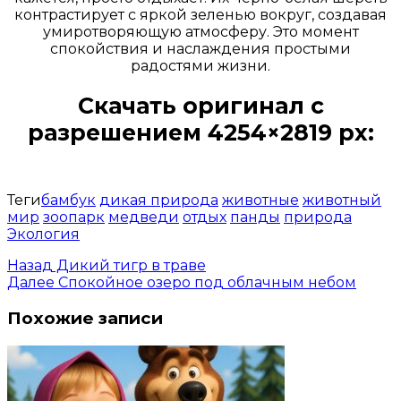
контрастирует с яркой зеленью вокруг, создавая
умиротворяющую атмосферу. Это момент
спокойствия и наслаждения простыми
радостями жизни.
Скачать оригинал с
разрешением 4254×2819 px:
Открыть доступ за 99 руб.
Теги
бамбук
дикая природа
животные
животный
мир
зоопарк
медведи
отдых
панды
природа
Экология
Назад
Дикий тигр в траве
Далее
Спокойное озеро под облачным небом
Похожие записи