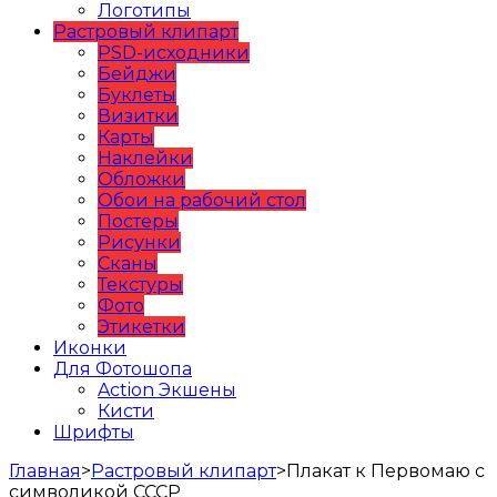
Логотипы
Растровый клипарт
PSD-исходники
Бейджи
Буклеты
Визитки
Карты
Наклейки
Обложки
Обои на рабочий стол
Постеры
Рисунки
Сканы
Текстуры
Фото
Этикетки
Иконки
Для Фотошопа
Action Экшены
Кисти
Шрифты
Главная
>
Растровый клипарт
>
Плакат к Первомаю с
символикой СССР