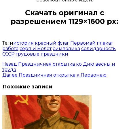
Скачать оригинал с
разрешением 1129×1600 px:
Открыть доступ за 99 руб.
Теги
история
красный флаг
Первомай
плакат
работа
серп и молот
символика
солидарность
СССР
трудовые праздники
Назад
Праздничная открытка ко Дню весны и
труда
Далее
Праздничная открытка к Первомаю
Похожие записи