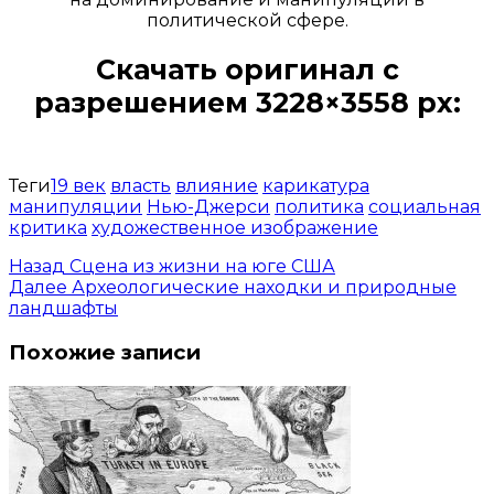
политической сфере.
Скачать оригинал с
разрешением 3228×3558 px:
Открыть доступ за 99 руб.
Теги
19 век
власть
влияние
карикатура
манипуляции
Нью-Джерси
политика
социальная
критика
художественное изображение
Назад
Сцена из жизни на юге США
Далее
Археологические находки и природные
ландшафты
Похожие записи