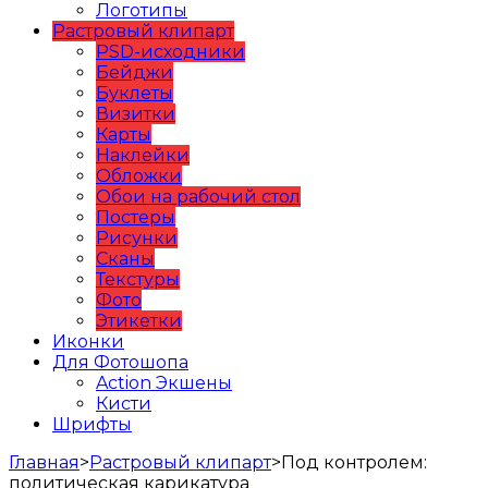
Логотипы
Растровый клипарт
PSD-исходники
Бейджи
Буклеты
Визитки
Карты
Наклейки
Обложки
Обои на рабочий стол
Постеры
Рисунки
Сканы
Текстуры
Фото
Этикетки
Иконки
Для Фотошопа
Action Экшены
Кисти
Шрифты
Главная
>
Растровый клипарт
>
Под контролем:
политическая карикатура