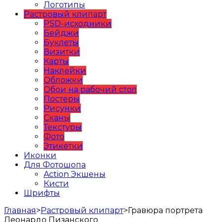
Логотипы
Растровый клипарт
PSD-исходники
Бейджи
Буклеты
Визитки
Карты
Наклейки
Обложки
Обои на рабочий стол
Постеры
Рисунки
Сканы
Текстуры
Фото
Этикетки
Иконки
Для Фотошопа
Action Экшены
Кисти
Шрифты
Главная
>
Растровый клипарт
>
Гравюра портрета
Леонардо Пизанского