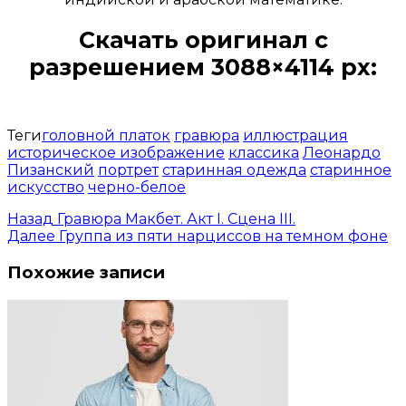
Скачать оригинал с
разрешением 3088×4114 px:
Открыть доступ за 99 руб.
Теги
головной платок
гравюра
иллюстрация
историческое изображение
классика
Леонардо
Пизанский
портрет
старинная одежда
старинное
искусство
черно-белое
Назад
Гравюра Макбет. Акт I. Сцена III.
Далее
Группа из пяти нарциссов на темном фоне
Похожие записи