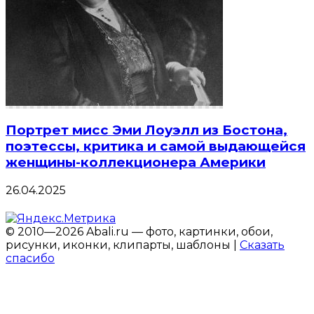
Портрет мисс Эми Лоуэлл из Бостона,
поэтессы, критика и самой выдающейся
женщины-коллекционера Америки
26.04.2025
© 2010—2026 Abali.ru — фото, картинки, обои,
рисунки, иконки, клипарты, шаблоны |
Сказать
спасибо