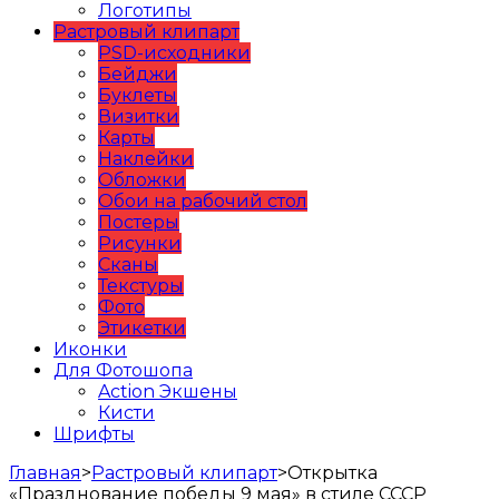
Логотипы
Растровый клипарт
PSD-исходники
Бейджи
Буклеты
Визитки
Карты
Наклейки
Обложки
Обои на рабочий стол
Постеры
Рисунки
Сканы
Текстуры
Фото
Этикетки
Иконки
Для Фотошопа
Action Экшены
Кисти
Шрифты
Главная
>
Растровый клипарт
>
Открытка
«Празднование победы 9 мая» в стиле СССР