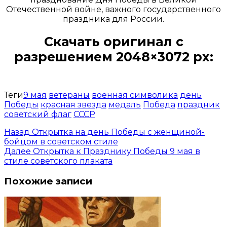
Отечественной войне, важного государственного
праздника для России.
Скачать оригинал с
разрешением 2048×3072 px:
Открыть доступ за 99 руб.
Теги
9 мая
ветераны
военная символика
день
Победы
красная звезда
медаль
Победа
праздник
советский флаг
СССР
Назад
Открытка на день Победы с женщиной-
бойцом в советском стиле
Далее
Открытка к Празднику Победы 9 мая в
стиле советского плаката
Похожие записи