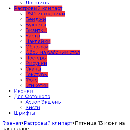
Логотипы
Растровый клипарт
PSD-исходники
Бейджи
Буклеты
Визитки
Карты
Наклейки
Обложки
Обои на рабочий стол
Постеры
Рисунки
Сканы
Текстуры
Фото
Этикетки
Иконки
Для Фотошопа
Action Экшены
Кисти
Шрифты
Главная
>
Растровый клипарт
>
Пятница, 13 июня на
календаре