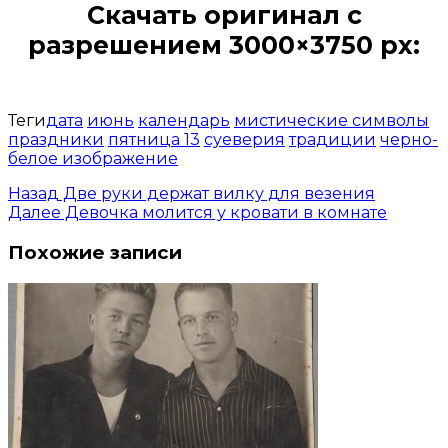
Скачать оригинал с
разрешением 3000×3750 px:
Открыть доступ за 99 руб.
Теги
дата
июнь
календарь
мистические символы
праздники
пятница 13
суеверия
традиции
черно-
белое изображение
Назад
Две руки держат вилку для везения
Далее
Девочка молится у кровати в комнате
Похожие записи