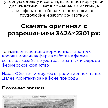
удобную одежду и сапоги, наполняет кормушки
для животных. Свет в помещении мягкий, а
атмосфера спокойная, что подчеркивает
трудолюбие и заботу о животных.
Скачать оригинал с
разрешением 3424×2301 px:
Открыть доступ за 99 руб.
Теги
животноводство
кормление животных
коровы
молочная ферма
работа на ферме
сельское хозяйство
уход за животными
фермер
фермерское хозяйство
Назад
Объятия и дружба в традиционном танце
Далее
Архитектура на фоне природы
Похожие записи