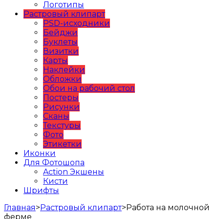
Логотипы
Растровый клипарт
PSD-исходники
Бейджи
Буклеты
Визитки
Карты
Наклейки
Обложки
Обои на рабочий стол
Постеры
Рисунки
Сканы
Текстуры
Фото
Этикетки
Иконки
Для Фотошопа
Action Экшены
Кисти
Шрифты
Главная
>
Растровый клипарт
>
Работа на молочной
ферме