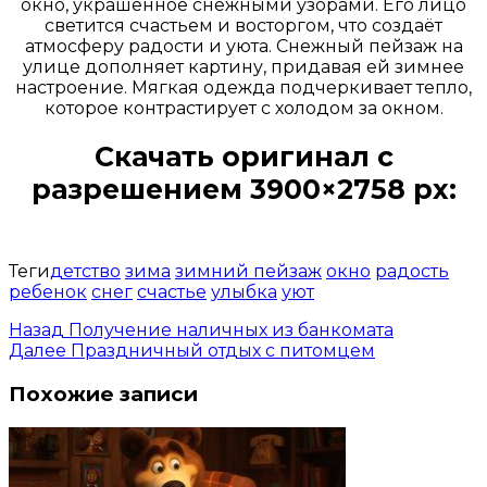
окно, украшенное снежными узорами. Его лицо
светится счастьем и восторгом, что создаёт
атмосферу радости и уюта. Снежный пейзаж на
улице дополняет картину, придавая ей зимнее
настроение. Мягкая одежда подчеркивает тепло,
которое контрастирует с холодом за окном.
Скачать оригинал с
разрешением 3900×2758 px:
Открыть доступ за 99 руб.
Теги
детство
зима
зимний пейзаж
окно
радость
ребенок
снег
счастье
улыбка
уют
Назад
Получение наличных из банкомата
Далее
Праздничный отдых с питомцем
Похожие записи