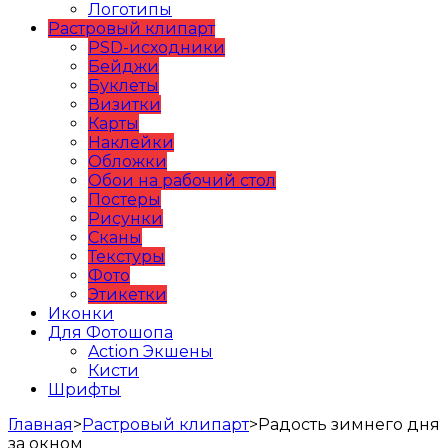
Логотипы
Растровый клипарт
PSD-исходники
Бейджи
Буклеты
Визитки
Карты
Наклейки
Обложки
Обои на рабочий стол
Постеры
Рисунки
Сканы
Текстуры
Фото
Этикетки
Иконки
Для Фотошопа
Action Экшены
Кисти
Шрифты
Главная
>
Растровый клипарт
>
Радость зимнего дня
за окном