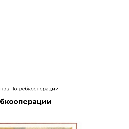
инов Потребкооперации
ебкооперации