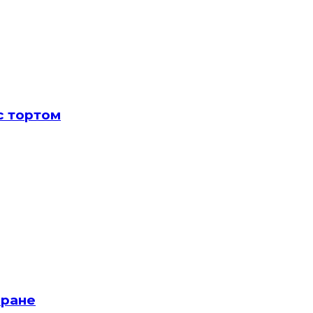
с тортом
кране