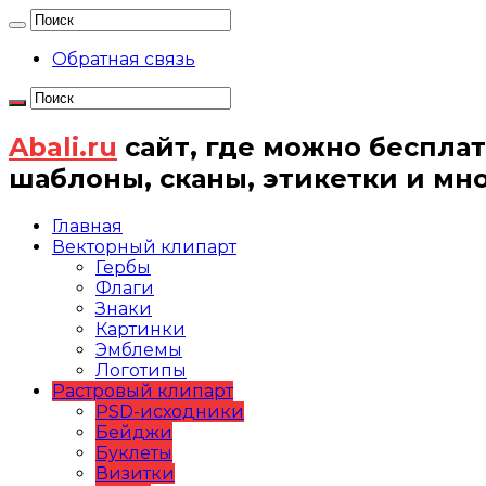
Обратная связь
Abali.ru
сайт, где можно бесплат
шаблоны, сканы, этикетки и мн
Главная
Векторный клипарт
Гербы
Флаги
Знаки
Картинки
Эмблемы
Логотипы
Растровый клипарт
PSD-исходники
Бейджи
Буклеты
Визитки