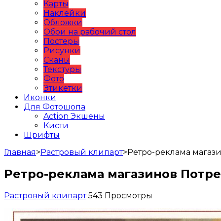
Карты
Наклейки
Обложки
Обои на рабочий стол
Постеры
Рисунки
Сканы
Текстуры
Фото
Этикетки
Иконки
Для Фотошопа
Action Экшены
Кисти
Шрифты
Главная
>
Растровый клипарт
>
Ретро-реклама магаз
Ретро-реклама магазинов Потр
Растровый клипарт
543 Просмотры