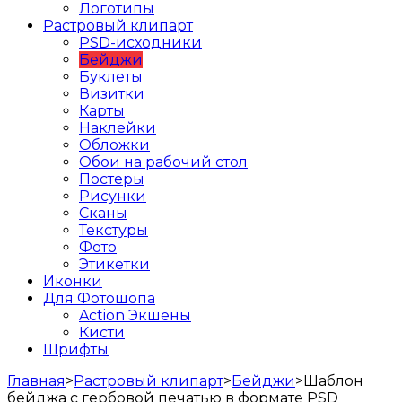
Логотипы
Растровый клипарт
PSD-исходники
Бейджи
Буклеты
Визитки
Карты
Наклейки
Обложки
Обои на рабочий стол
Постеры
Рисунки
Сканы
Текстуры
Фото
Этикетки
Иконки
Для Фотошопа
Action Экшены
Кисти
Шрифты
Главная
>
Растровый клипарт
>
Бейджи
>
Шаблон
бейджа с гербовой печатью в формате PSD