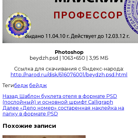
Photoshop
beydzh.psd | 1063×650 | 3,95 МБ
Ссылка для скачивания с Яндекс-народа:
http://narod.ru/disk/616076001/beydzh.psd.html
Теги
бедж
бейдж
Назад
Шаблон буклета отеля в формате PSD
(послойный) и основной шрифт Calligraph
Далее
«Дело номер» состаренная наклейка на
папку в формате PSD
Похожие записи