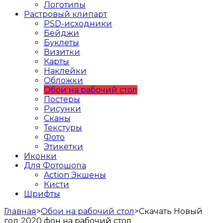
Логотипы
Растровый клипарт
PSD-исходники
Бейджи
Буклеты
Визитки
Карты
Наклейки
Обложки
Обои на рабочий стол
Постеры
Рисунки
Сканы
Текстуры
Фото
Этикетки
Иконки
Для Фотошопа
Action Экшены
Кисти
Шрифты
Главная
>
Обои на рабочий стол
>
Скачать Новый
год 2020 фон на рабочий стол