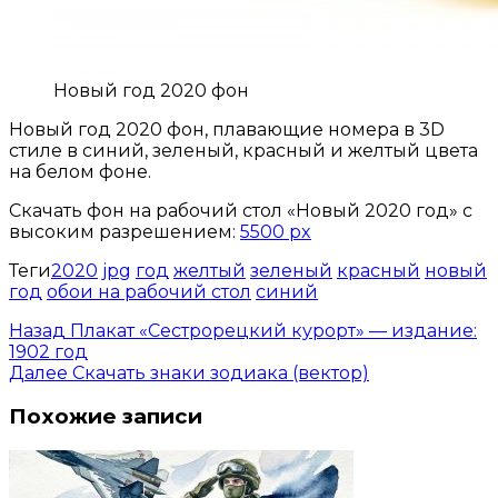
Новый год 2020 фон
Новый год 2020 фон, плавающие номера в 3D
стиле в синий, зеленый, красный и желтый цвета
на белом фоне.
Скачать фон на рабочий стол «Новый 2020 год» c
высоким разрешением:
5500 px
Теги
2020
jpg
год
желтый
зеленый
красный
новый
год
обои на рабочий стол
синий
Назад
Плакат «Сестрорецкий курорт» — издание:
1902 год
Далее
Скачать знаки зодиака (вектор)
Похожие записи