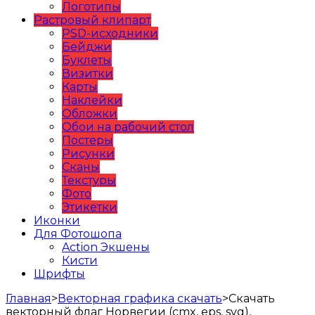
Логотипы
Растровый клипарт
PSD-исходники
Бейджи
Буклеты
Визитки
Карты
Наклейки
Обложки
Обои на рабочий стол
Постеры
Рисунки
Сканы
Текстуры
Фото
Этикетки
Иконки
Для Фотошопа
Action Экшены
Кисти
Шрифты
Главная
>
Векторная графика скачать
>
Скачать
векторный флаг Норвегии (cmx, eps, svg),