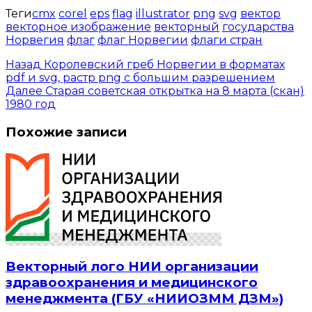
Теги
cmx
corel
eps
flag
illustrator
png
svg
вектор
векторное изображение
векторный
государства
Норвегия
флаг
флаг Норвегии
флаги стран
Назад
Королевский греб Норвегии в форматах
pdf и svg, растр png с большим разрешением
Далее
Старая советская открытка на 8 марта (скан)
1980 год
Похожие записи
Векторный лого НИИ организации
здравоохранения и медицинского
менеджмента (ГБУ «НИИОЗММ ДЗМ»)