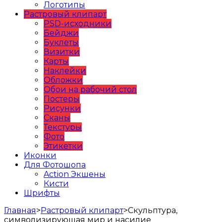
Логотипы
Растровый клипарт
PSD-исходники
Бейджи
Буклеты
Визитки
Карты
Наклейки
Обложки
Обои на рабочий стол
Постеры
Рисунки
Сканы
Текстуры
Фото
Этикетки
Иконки
Для Фотошопа
Action Экшены
Кисти
Шрифты
Главная
>
Растровый клипарт
>
Скульптура,
символизирующая мир и насилие