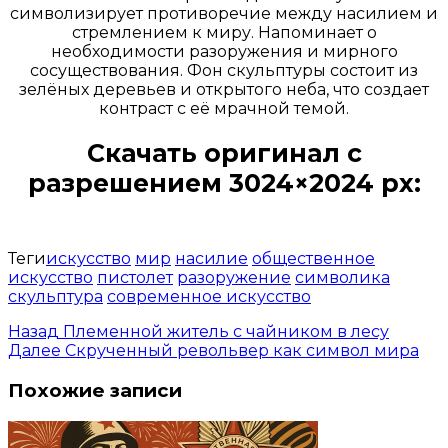
символизирует противоречие между насилием и
стремлением к миру. Напоминает о
необходимости разоружения и мирного
сосуществования. Фон скульптуры состоит из
зелёных деревьев и открытого неба, что создает
контраст с её мрачной темой.
Скачать оригинал с
разрешением 3024×2024 px:
Открыть доступ за 99 руб.
Теги
искусство
мир
насилие
общественное
искусство
пистолет
разоружение
символика
скульптура
современное искусство
Назад
Племенной житель с чайником в лесу
Далее
Скрученный револьвер как символ мира
Похожие записи