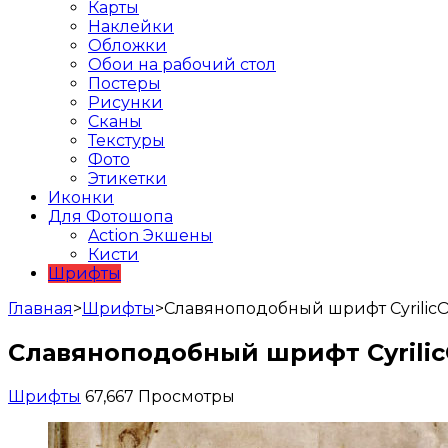
Карты
Наклейки
Обложки
Обои на рабочий стол
Постеры
Рисунки
Сканы
Текстуры
Фото
Этикетки
Иконки
Для Фотошопа
Action Экшены
Кисти
Шрифты
Главная
>
Шрифты
>
Славяноподобный шрифт Cyrilic
Славяноподобный шрифт Cyrili
Шрифты
67,667 Просмотры