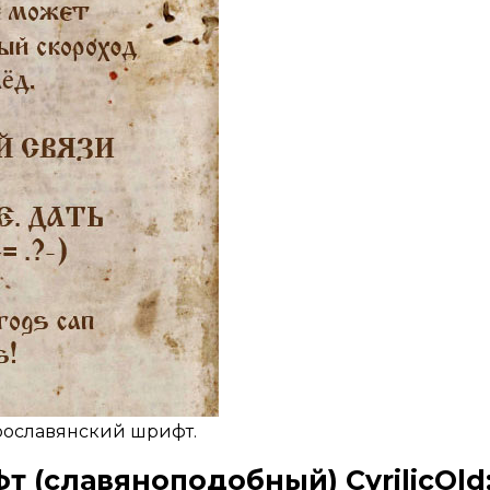
арославянский шрифт.
фт
(славяноподобный) CyrilicOld