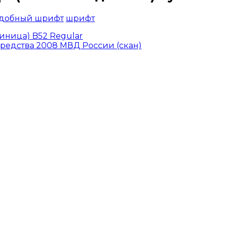
одобный шрифт
шрифт
ница) B52 Regular
средства 2008 МВД России (скан)