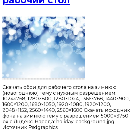
рабочий стол
Скачать обои для рабочего стола на зимнюю
(новогоднюю) тему с нужным разрешением:
1024×768, 1280×800, 1280×1024, 1366×768, 1440×900,
1600×1200, 1680×1050, 1920×1080, 1920×1200,
2048×1152, 2560×1440, 2560×1600 Скачать исходник
фона на зимнюю тему с разрешением 5000×3750
px с Яндекс-Народа: holiday-background.jpg
Источник Psdgraphics