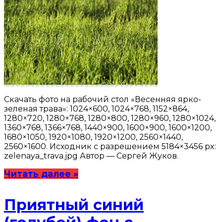
Скачать фото на рабочий стол «Весенняя ярко-
зеленая трава»: 1024×600, 1024×768, 1152×864,
1280×720, 1280×768, 1280×800, 1280×960, 1280×1024,
1360×768, 1366×768, 1440×900, 1600×900, 1600×1200,
1680×1050, 1920×1080, 1920×1200, 2560×1440,
2560×1600. Исходник с разрешением 5184×3456 px:
zelenaya_trava.jpg Автор — Сергей Жуков.
Читать далее »
Приятный синий