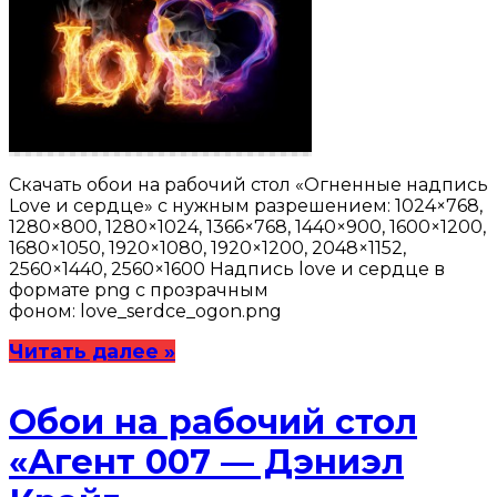
Скачать обои на рабочий стол «Огненные надпись
Love и сердце» с нужным разрешением: 1024×768,
1280×800, 1280×1024, 1366×768, 1440×900, 1600×1200,
1680×1050, 1920×1080, 1920×1200, 2048×1152,
2560×1440, 2560×1600 Надпись love и сердце в
формате png с прозрачным
фоном: love_serdce_ogon.png
Читать далее »
Обои на рабочий стол
«Агент 007 — Дэниэл