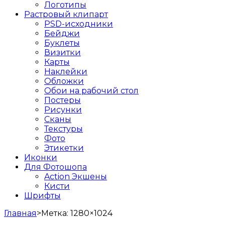
Логотипы
Растровый клипарт
PSD-исходники
Бейджи
Буклеты
Визитки
Карты
Наклейки
Обложки
Обои на рабочий стол
Постеры
Рисунки
Сканы
Текстуры
Фото
Этикетки
Иконки
Для Фотошопа
Action Экшены
Кисти
Шрифты
Главная
>
Метка:
1280×1024