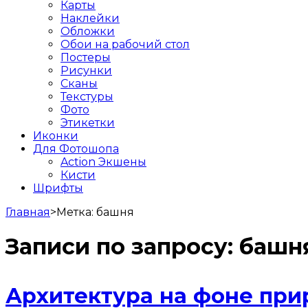
Карты
Наклейки
Обложки
Обои на рабочий стол
Постеры
Рисунки
Сканы
Текстуры
Фото
Этикетки
Иконки
Для Фотошопа
Action Экшены
Кисти
Шрифты
Главная
>
Метка:
башня
Записи по запросу:
башн
Архитектура на фоне пр