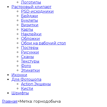
Логотипы
Растровый клипарт
PSD-исходники
Бейджи
Буклеты
Визитки
Карты
Наклейки
Обложки
Обои на рабочий стол
Постеры
Рисунки
Сканы
Текстуры
Фото
Этикетки
Иконки
Для Фотошопа
Action Экшены
Кисти
Шрифты
Главная
>
Метка:
горнодобыча