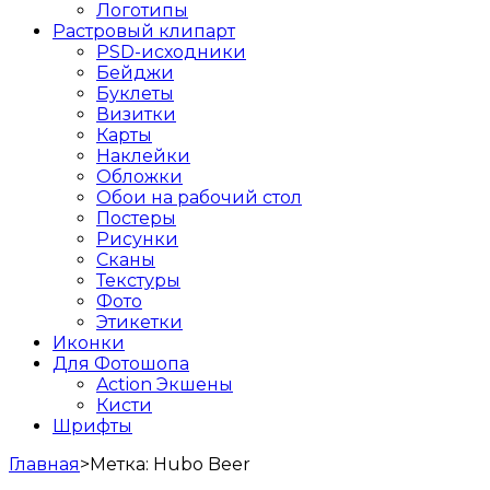
Логотипы
Растровый клипарт
PSD-исходники
Бейджи
Буклеты
Визитки
Карты
Наклейки
Обложки
Обои на рабочий стол
Постеры
Рисунки
Сканы
Текстуры
Фото
Этикетки
Иконки
Для Фотошопа
Action Экшены
Кисти
Шрифты
Главная
>
Метка:
Hubo Beer