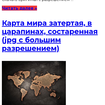
Читать далее »
Карта мира затертая, в
царапинах, состаренная
(jpg с большим
разрешением)