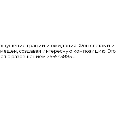
т ощущение грации и ожидания. Фон светлый и
змещен, создавая интересную композицию. Это
ал с разрешением 2565×3885 …