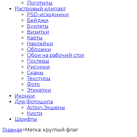
Логотипы
Растровый клипарт
PSD-исходники
Бейджи
Буклеты
Визитки
Карты
Наклейки
Обложки
Обои на рабочий стол
Постеры
Рисунки
Сканы
Текстуры
Фото
Этикетки
Иконки
Для Фотошопа
Action Экшены
Кисти
Шрифты
Главная
>
Метка:
круглый флаг