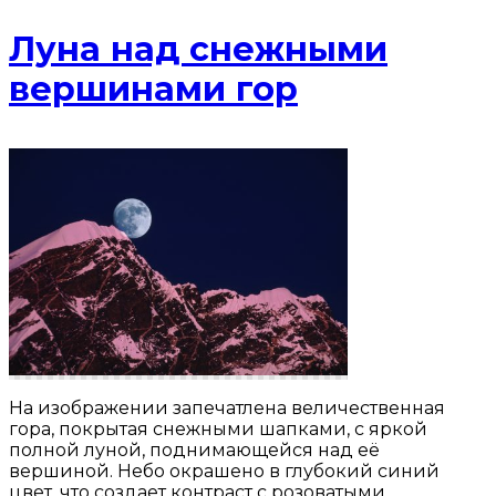
Луна над снежными
вершинами гор
На изображении запечатлена величественная
гора, покрытая снежными шапками, с яркой
полной луной, поднимающейся над её
вершиной. Небо окрашено в глубокий синий
цвет, что создает контраст с розоватыми