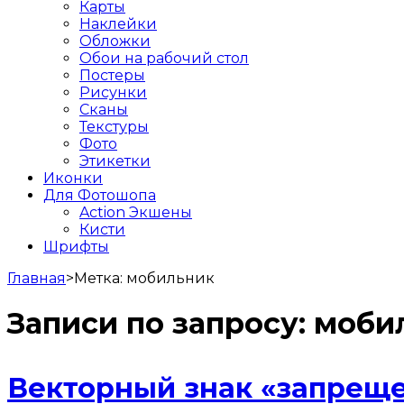
Карты
Наклейки
Обложки
Обои на рабочий стол
Постеры
Рисунки
Сканы
Текстуры
Фото
Этикетки
Иконки
Для Фотошопа
Action Экшены
Кисти
Шрифты
Главная
>
Метка:
мобильник
Записи по запросу:
моби
Векторный знак «запрещ