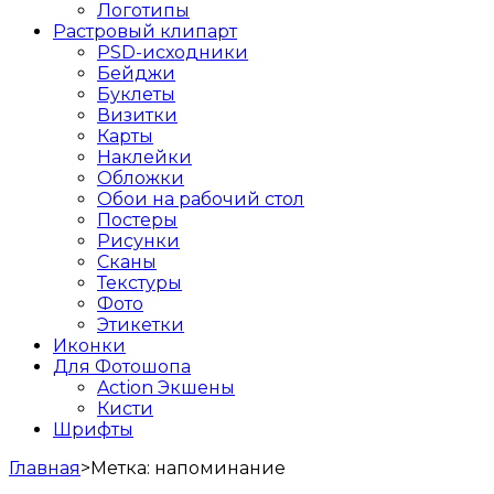
Логотипы
Растровый клипарт
PSD-исходники
Бейджи
Буклеты
Визитки
Карты
Наклейки
Обложки
Обои на рабочий стол
Постеры
Рисунки
Сканы
Текстуры
Фото
Этикетки
Иконки
Для Фотошопа
Action Экшены
Кисти
Шрифты
Главная
>
Метка:
напоминание