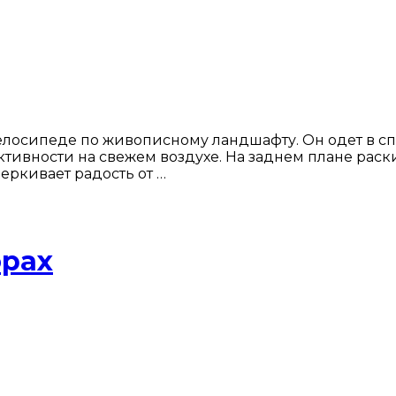
велосипеде по живописному ландшафту. Он одет в 
ктивности на свежем воздухе. На заднем плане рас
еркивает радость от …
орах