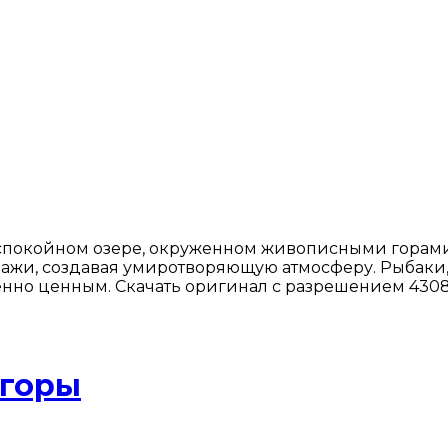
а спокойном озере, окруженном живописными горам
зажи, создавая умиротворяющую атмосферу. Рыбаки,
енно ценным. Скачать оригинал с разрешением 4308
 горы