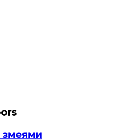
ors
и змеями