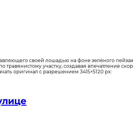
вляющего своей лошадью на фоне зелёного пейзажа
по травянистому участку, создавая впечатление ско
ачать оригинал с разрешением 3415×5120 px:
улице