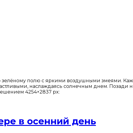
о зелёному полю с яркими воздушными змеями. Кажд
счастливыми, наслаждаясь солнечным днем. Позади 
решением 4254×2837 px:
ере в осенний день