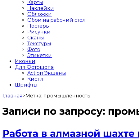
Карты
Наклейки
Обложки
Обои на рабочий стол
Постеры
Рисунки
Сканы
Текстуры
Фото
Этикетки
Иконки
Для Фотошопа
Action Экшены
Кисти
Шрифты
Главная
>
Метка:
промышленность
Записи по запросу:
пром
Работа в алмазной шахте