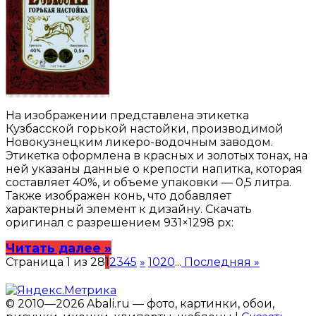
На изображении представлена этикетка
Кузбасской горькой настойки, производимой
Новокузнецким ликеро-водочным заводом.
Этикетка оформлена в красных и золотых тонах, на
ней указаны данные о крепости напитка, которая
составляет 40%, и объеме упаковки — 0,5 литра.
Также изображен конь, что добавляет
характерный элемент к дизайну. Скачать
оригинал с разрешением 931×1298 px:
Читать далее »
Страница 1 из 28
1
2
3
4
5
»
10
20
...
Последняя »
© 2010—2026 Abali.ru — фото, картинки, обои,