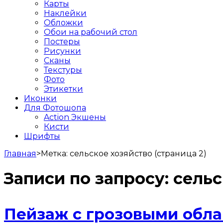
Карты
Наклейки
Обложки
Обои на рабочий стол
Постеры
Рисунки
Сканы
Текстуры
Фото
Этикетки
Иконки
Для Фотошопа
Action Экшены
Кисти
Шрифты
Главная
>
Метка:
сельское хозяйство
(страница 2)
Записи по запросу:
сельс
Пейзаж с грозовыми обла