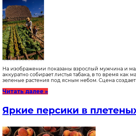
На изображении показаны взрослый мужчина и мал
аккуратно собирает листья табака, в то время как 
зеленые растения под ясным небом. Сцена создае
Читать далее »
Яркие персики в плетены