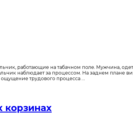
ьчик, работающие на табачном поле. Мужчина, оде
мальчик наблюдает за процессом. На заднем плане в
т ощущение трудового процесса …
х корзинах