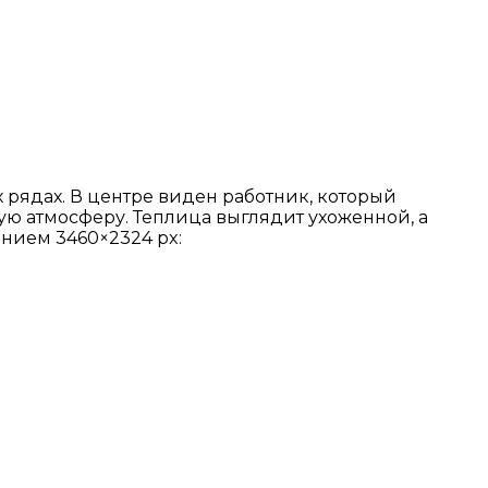
рядах. В центре виден работник, который
ую атмосферу. Теплица выглядит ухоженной, а
ением 3460×2324 px: