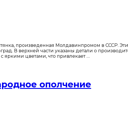
тянка, произведенная Молдавинпромом в СССР. Эти
оград. В верхней части указаны детали о производи
с яркими цветами, что привлекает …
ародное ополчение