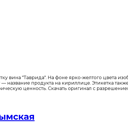
ку вина "Таврида". На фоне ярко-желтого цвета из
изу — название продукта на кириллице. Этикетка т
рическую ценность. Скачать оригинал с разрешением 
рымская