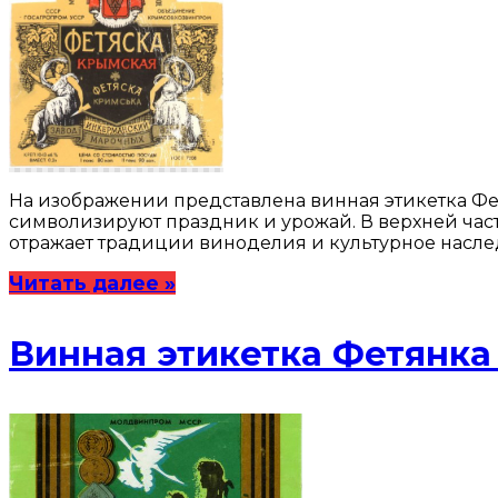
На изображении представлена винная этикетка Фе
символизируют праздник и урожай. В верхней час
отражает традиции виноделия и культурное наслед
Читать далее »
Винная этикетка Фетянка