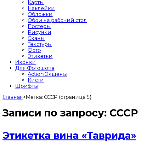
Карты
Наклейки
Обложки
Обои на рабочий стол
Постеры
Рисунки
Сканы
Текстуры
Фото
Этикетки
Иконки
Для Фотошопа
Action Экшены
Кисти
Шрифты
Главная
>
Метка:
СССР
(страница 5)
Записи по запросу:
СССР
Этикетка вина «Таврида»