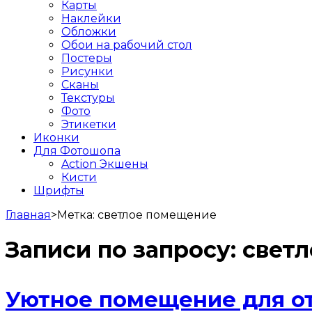
Карты
Наклейки
Обложки
Обои на рабочий стол
Постеры
Рисунки
Сканы
Текстуры
Фото
Этикетки
Иконки
Для Фотошопа
Action Экшены
Кисти
Шрифты
Главная
>
Метка:
светлое помещение
Записи по запросу:
свет
Уютное помещение для от