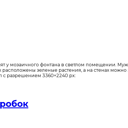
ят у мозаичного фонтана в светлом помещении. Мужч
их расположены зеленые растения, а на стенах мож
л с разрешением 3360×2240 px:
оробок