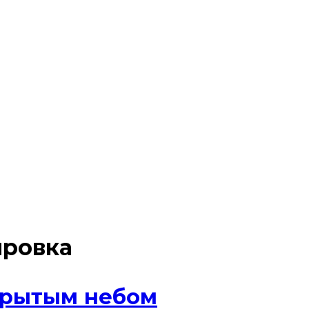
ировка
крытым небом