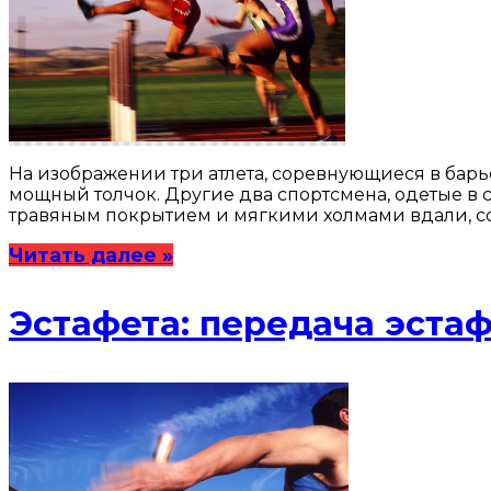
На изображении три атлета, соревнующиеся в бар
мощный толчок. Другие два спортсмена, одетые в с
травяным покрытием и мягкими холмами вдали, со
Читать далее »
Эстафета: передача эста