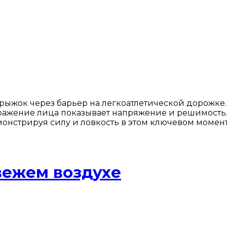
ыжок через барьер на легкоатлетической дорожке.
ражение лица показывает напряжение и решимость. 
онстрируя силу и ловкость в этом ключевом момент
вежем воздухе