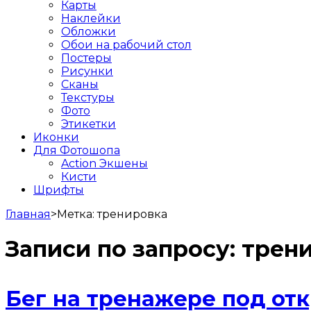
Карты
Наклейки
Обложки
Обои на рабочий стол
Постеры
Рисунки
Сканы
Текстуры
Фото
Этикетки
Иконки
Для Фотошопа
Action Экшены
Кисти
Шрифты
Главная
>
Метка:
тренировка
Записи по запросу:
трен
Бег на тренажере под от