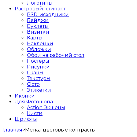
Логотипы
Растровый клипарт
PSD-исходники
Бейджи
Буклеты
Визитки
Карты
Наклейки
Обложки
Обои на рабочий стол
Постеры
Рисунки
Сканы
Текстуры
Фото
Этикетки
Иконки
Для Фотошопа
Action Экшены
Кисти
Шрифты
Главная
>
Метка:
цветовые контрасты