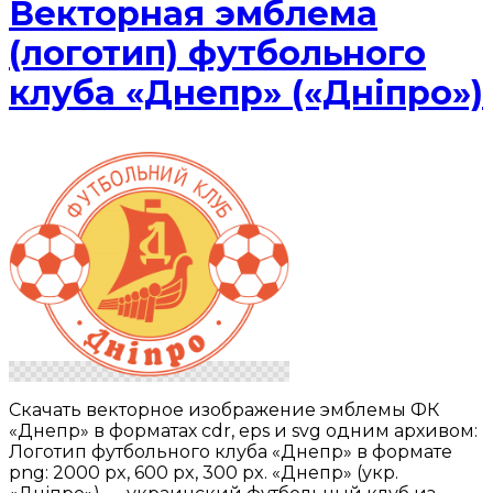
Векторная эмблема
(логотип) футбольного
клуба «Днепр» («Днiпро»)
Скачать векторное изображение эмблемы ФК
«Днепр» в форматах cdr, eps и svg одним архивом:
Логотип футбольного клуба «Днепр» в формате
png: 2000 px, 600 px, 300 px. «Днепр» (укр.