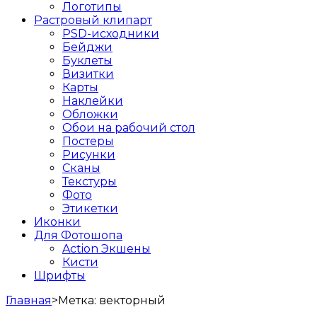
Логотипы
Растровый клипарт
PSD-исходники
Бейджи
Буклеты
Визитки
Карты
Наклейки
Обложки
Обои на рабочий стол
Постеры
Рисунки
Сканы
Текстуры
Фото
Этикетки
Иконки
Для Фотошопа
Action Экшены
Кисти
Шрифты
Главная
>
Метка:
векторный