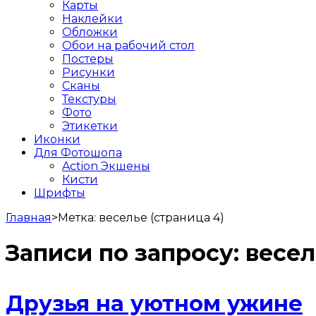
Карты
Наклейки
Обложки
Обои на рабочий стол
Постеры
Рисунки
Сканы
Текстуры
Фото
Этикетки
Иконки
Для Фотошопа
Action Экшены
Кисти
Шрифты
Главная
>
Метка:
веселье
(страница 4)
Записи по запросу:
весел
Друзья на уютном ужине