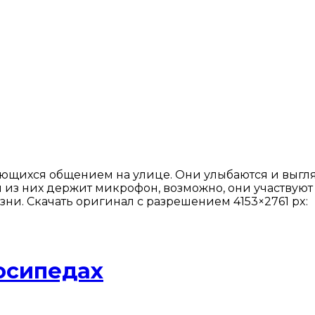
щихся общением на улице. Они улыбаются и выгляд
з них держит микрофон, возможно, они участвуют в
ни. Скачать оригинал с разрешением 4153×2761 px:
осипедах