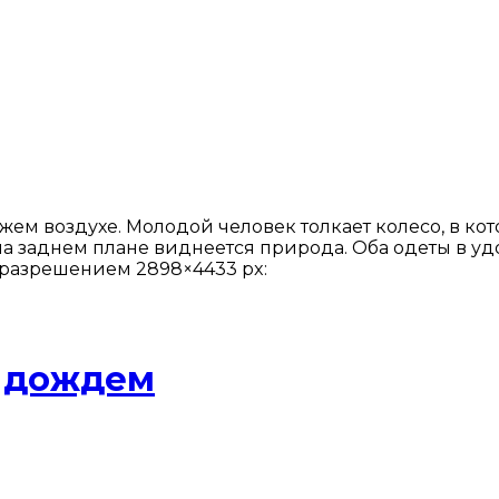
ем воздухе. Молодой человек толкает колесо, в ко
 на заднем плане виднеется природа. Оба одеты в у
с разрешением 2898×4433 px:
 дождем